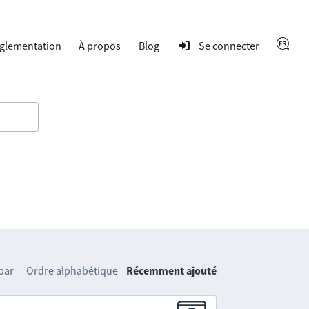
glementation
À propos
Blog
Se connecter
 par
Ordre alphabétique
Récemment ajouté