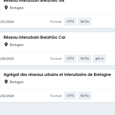
Réseau interurbain BreizhGo TER
Bretagne
22/01/2024
Format
GTFS
NeTEx
Réseau interurbain BreizhGo Car
Bretagne
30/09/2025
Format
GTFS
NeTEx
gtfs-rt
Agrégat des réseaux urbains et interurbains de Bretagne
Bretagne
03/02/2026
Format
GTFS
NeTEx