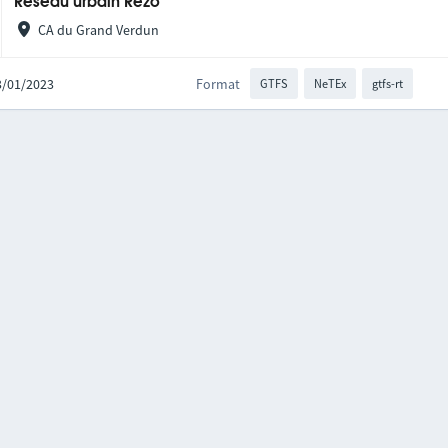
Réseau urbain Rezo
CA du Grand Verdun
03/01/2023
Format
GTFS
NeTEx
gtfs-rt