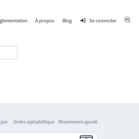
glementation
À propos
Blog
Se connecter
 par
Ordre alphabétique
Récemment ajouté