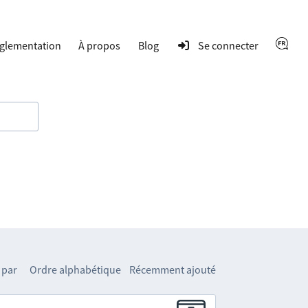
glementation
À propos
Blog
Se connecter
 par
Ordre alphabétique
Récemment ajouté