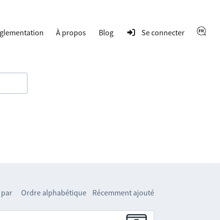
glementation
À propos
Blog
Se connecter
 par
Ordre alphabétique
Récemment ajouté