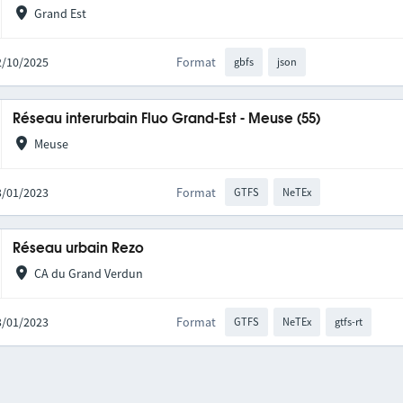
Grand Est
02/10/2025
Format
gbfs
json
Réseau interurbain Fluo Grand-Est - Meuse (55)
Meuse
03/01/2023
Format
GTFS
NeTEx
Réseau urbain Rezo
CA du Grand Verdun
03/01/2023
Format
GTFS
NeTEx
gtfs-rt