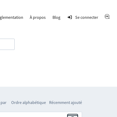
glementation
À propos
Blog
Se connecter
 par
Ordre alphabétique
Récemment ajouté