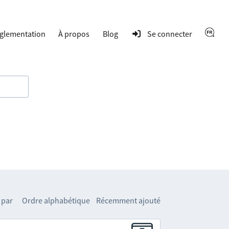
glementation
À propos
Blog
Se connecter
 par
Ordre alphabétique
Récemment ajouté