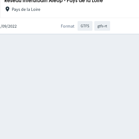
Réseau interurbain Aléop - Pays de la Loire
Pays de la Loire
21/09/2022
Format
GTFS
gtfs-rt