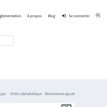
glementation
À propos
Blog
Se connecter
 par
Ordre alphabétique
Récemment ajouté