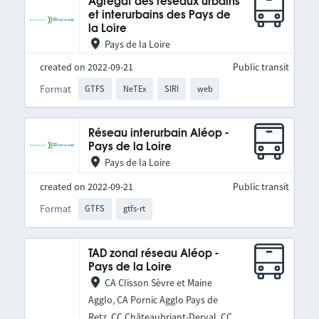
Agrégat des réseaux urbains
et interurbains des Pays de
la Loire
Pays de la Loire
created on 2022-09-21
Public transit
Format
GTFS
NeTEx
SIRI
web
Réseau interurbain Aléop -
Pays de la Loire
Pays de la Loire
created on 2022-09-21
Public transit
Format
GTFS
gtfs-rt
TAD zonal réseau Aléop -
Pays de la Loire
CA Clisson Sèvre et Maine
Agglo, CA Pornic Agglo Pays de
Retz, CC Châteaubriant-Derval, CC