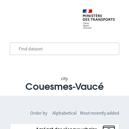
city
Couesmes-Vaucé
Order by
Alphabetical
Most recently added