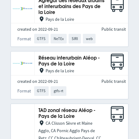
Agrégat des réseaux urbains
et interurbains des Pays de
la Loire
Pays de la Loire
created on 2022-09-21
Public transit
Format
GTFS
NeTEx
SIRI
web
Réseau interurbain Aléop -
Pays de la Loire
Pays de la Loire
created on 2022-09-21
Public transit
Format
GTFS
gtfs-rt
TAD zonal réseau Aléop -
Pays de la Loire
CA Clisson Sèvre et Maine
Agglo, CA Pornic Agglo Pays de
Retz, CC Châteaubriant-Derval, CC