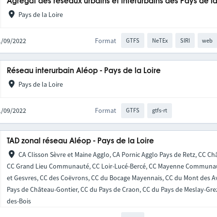
Agrégat des réseaux urbains et interurbains des Pays de la
Pays de la Loire
21/09/2022
Format
GTFS
NeTEx
SIRI
web
Réseau interurbain Aléop - Pays de la Loire
Pays de la Loire
21/09/2022
Format
GTFS
gtfs-rt
TAD zonal réseau Aléop - Pays de la Loire
CA Clisson Sèvre et Maine Agglo, CA Pornic Agglo Pays de Retz, CC Châ
CC Grand Lieu Communauté, CC Loir-Lucé-Bercé, CC Mayenne Communauté
et Gesvres, CC des Coëvrons, CC du Bocage Mayennais, CC du Mont des Av
Pays de Château-Gontier, CC du Pays de Craon, CC du Pays de Meslay-Gre
des-Bois