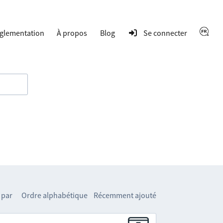
glementation
À propos
Blog
Se connecter
 par
Ordre alphabétique
Récemment ajouté