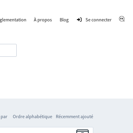
glementation
À propos
Blog
Se connecter
 par
Ordre alphabétique
Récemment ajouté