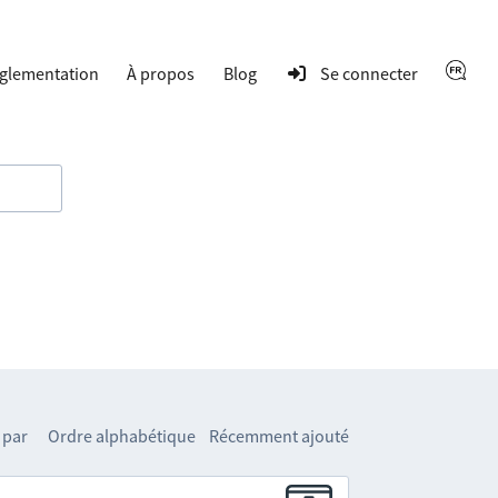
glementation
À propos
Blog
Se connecter
 par
Ordre alphabétique
Récemment ajouté