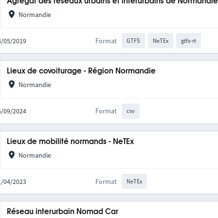
Agrégat des réseaux urbains et interurbains de Normandi
Normandie
28/05/2019
Format
GTFS
NeTEx
gtfs-rt
Lieux de covoiturage - Région Normandie
Normandie
05/09/2024
Format
csv
Lieux de mobilité normands - NeTEx
Normandie
11/04/2023
Format
NeTEx
Réseau interurbain Nomad Car