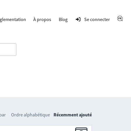
glementation
À propos
Blog
Se connecter
 par
Ordre alphabétique
Récemment ajouté