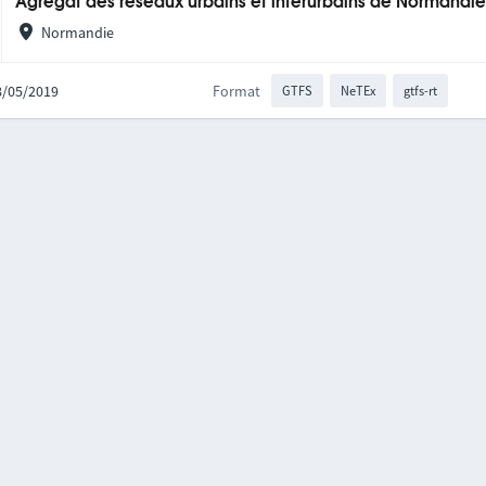
Agrégat des réseaux urbains et interurbains de Normandi
Normandie
28/05/2019
Format
GTFS
NeTEx
gtfs-rt