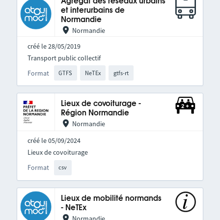
Agrégat des réseaux urbains
et interurbains de
Normandie
Normandie
créé le 28/05/2019
Transport public collectif
Format
GTFS
NeTEx
gtfs-rt
Lieux de covoiturage -
Région Normandie
Normandie
créé le 05/09/2024
Lieux de covoiturage
Format
csv
Lieux de mobilité normands
- NeTEx
Normandie