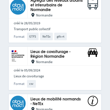
Agrégat des réseaux urbains
et interurbains de
Normandie
Normandie
créé le 28/05/2019
Transport public collectif
Format
GTFS
NeTEx
gtfs-rt
Lieux de covoiturage -
Région Normandie
Normandie
créé le 05/09/2024
Lieux de covoiturage
Format
csv
Lieux de mobilité normands
- NeTEx
Normandie