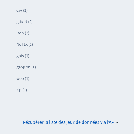
csv (2)
gtfs-rt (2)
json (2)
NeTEx (1)
gbfs (1)
geojson (1)
web (1)
zip (1)
Récupérer la liste des jeux de données via l'API
-