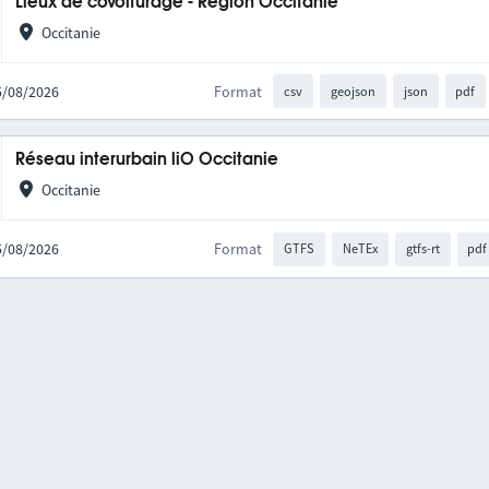
Lieux de covoiturage - Région Occitanie
Occitanie
05/08/2026
Format
csv
geojson
json
pdf
Réseau interurbain liO Occitanie
Occitanie
05/08/2026
Format
GTFS
NeTEx
gtfs-rt
pdf