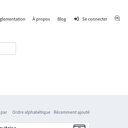
glementation
À propos
Blog
Se connecter
 par
Ordre alphabétique
Récemment ajouté