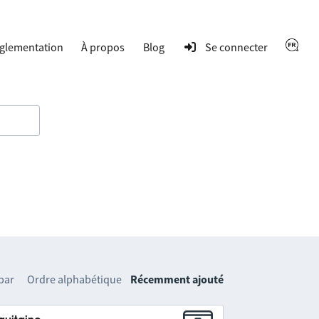
glementation
À propos
Blog
Se connecter
 par
Ordre alphabétique
Récemment ajouté