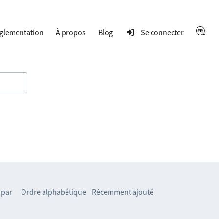
glementation
À propos
Blog
Se connecter
 par
Ordre alphabétique
Récemment ajouté