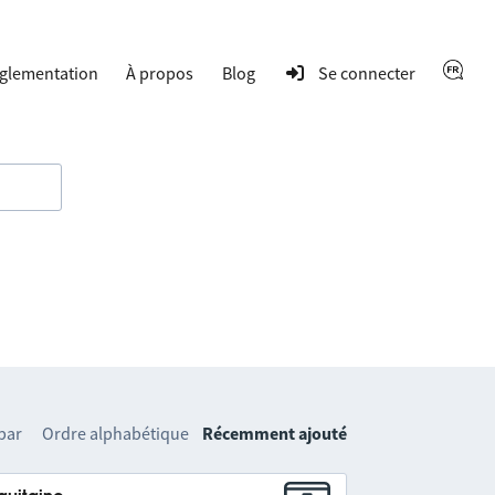
glementation
À propos
Blog
Se connecter
 par
Ordre alphabétique
Récemment ajouté