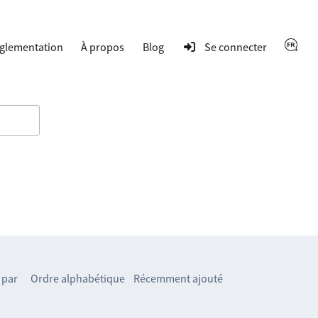
glementation
À propos
Blog
Se connecter
 par
Ordre alphabétique
Récemment ajouté