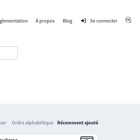
glementation
À propos
Blog
Se connecter
 par
Ordre alphabétique
Récemment ajouté