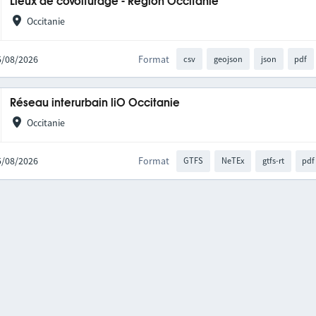
Lieux de covoiturage - Région Occitanie
Occitanie
05/08/2026
Format
csv
geojson
json
pdf
Réseau interurbain liO Occitanie
Occitanie
05/08/2026
Format
GTFS
NeTEx
gtfs-rt
pdf