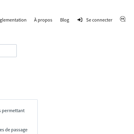
glementation
À propos
Blog
Se connecter
s permettant
res de passage