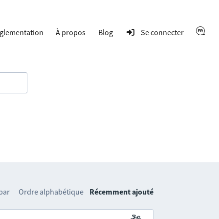
glementation
À propos
Blog
Se connecter
 par
Ordre alphabétique
Récemment ajouté