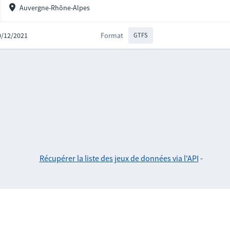
Auvergne-Rhône-Alpes
10/12/2021
Format
GTFS
Récupérer la liste des jeux de données via l'API
-