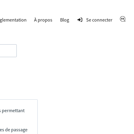
glementation
À propos
Blog
Se connecter
s permettant
res de passage