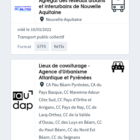
Agrégat des réseaux urbains
et interurbains de Nouvelle
Aquitaine
Nouvelle-Aquitaine
créé le 10/03/2022
Transport public collectif
Format
GTFS
NeTEx
Lieux de covoiturage -
Agence d'Urbanisme
Atlantique et Pyrénées
CA Pau Béarn Pyrénées, CA du
Pays Basque, CC Maremne Adour
Côte Sud, CC Pays d'Orthe et
Arrigans, CC Pays de Nay, CC de
Lacq-Orthez, CC de la Vallée
d'Ossau, CC des Luys en Béarn, CC
du Haut Béarn, CC du Nord Est
Béarn, CC du Seignanx