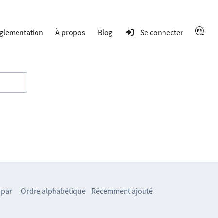
glementation
À propos
Blog
Se connecter
 par
Ordre alphabétique
Récemment ajouté