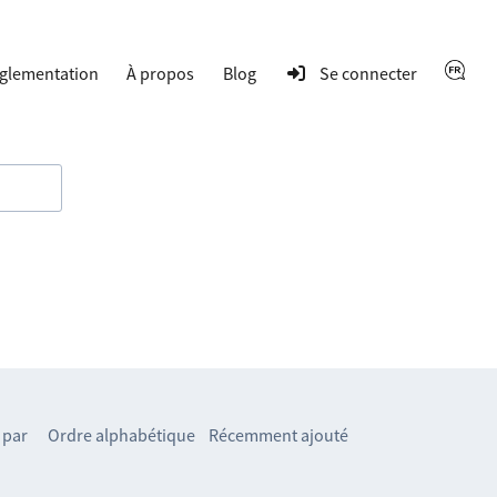
glementation
À propos
Blog
Se connecter
 par
Ordre alphabétique
Récemment ajouté