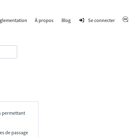
glementation
À propos
Blog
Se connecter
s permettant
res de passage