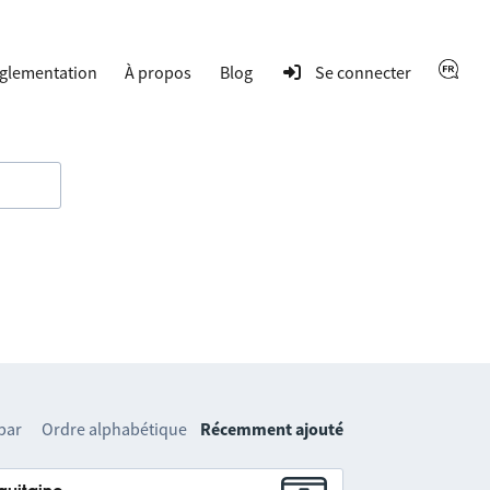
glementation
À propos
Blog
Se connecter
 par
Ordre alphabétique
Récemment ajouté