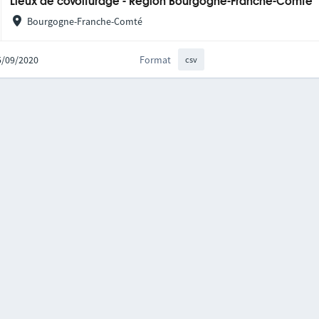
Lieux de covoiturage - Région Bourgogne-Franche-Comté
Bourgogne-Franche-Comté
25/09/2020
Format
csv