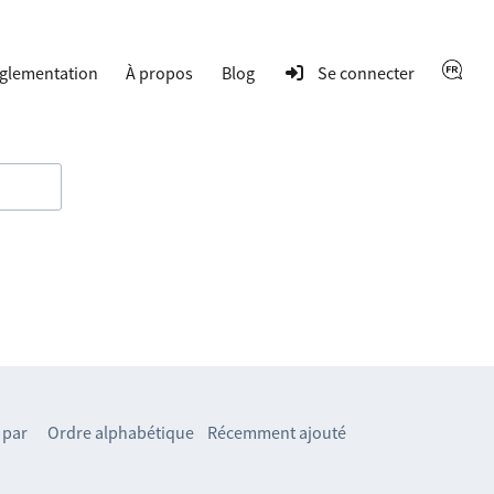
glementation
À propos
Blog
Se connecter
 par
Ordre alphabétique
Récemment ajouté