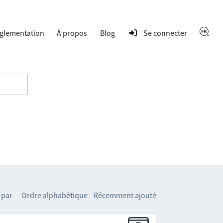
glementation
À propos
Blog
Se connecter
 par
Ordre alphabétique
Récemment ajouté