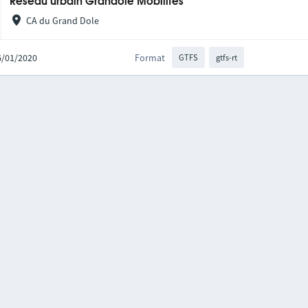
Réseau urbain Grandole Mobilités
CA du Grand Dole
16/01/2020
Format
GTFS
gtfs-rt