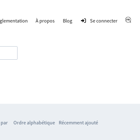
glementation
À propos
Blog
Se connecter
 par
Ordre alphabétique
Récemment ajouté