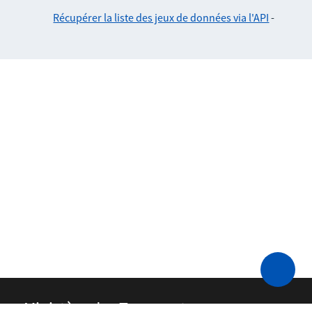
Récupérer la liste des jeux de données via l'API
-
Ministère des Transports