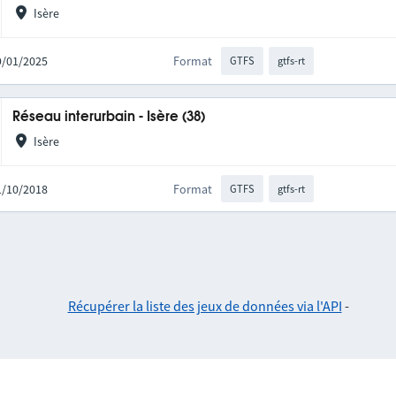
Isère
19/01/2025
Format
GTFS
gtfs-rt
Réseau interurbain - Isère (38)
Isère
01/10/2018
Format
GTFS
gtfs-rt
Récupérer la liste des jeux de données via l'API
-