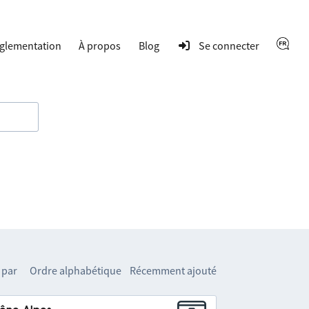
glementation
À propos
Blog
Se connecter
 par
Ordre alphabétique
Récemment ajouté