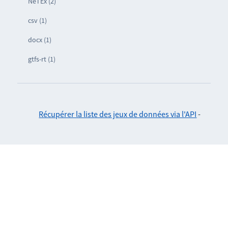
NeTEx (2)
csv (1)
docx (1)
gtfs-rt (1)
Récupérer la liste des jeux de données via l'API
-