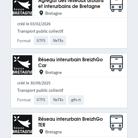
Agrégat des réseaux urbains
et interurbains de Bretagne
Bretagne
créé le 03/02/2026
Transport public collectif
Format
GTFS
NeTEx
Réseau interurbain BreizhGo
Car
Bretagne
créé le 30/09/2025
Transport public collectif
Format
GTFS
NeTEx
gtfs-rt
Réseau interurbain BreizhGo
TER
Bretagne