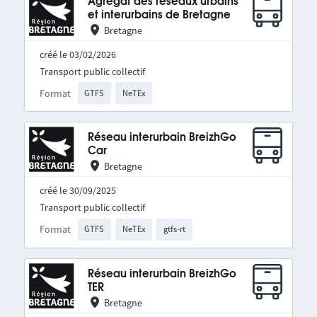
Agrégat des réseaux urbains
et interurbains de Bretagne
Bretagne
créé le 03/02/2026
Transport public collectif
Format
GTFS
NeTEx
Réseau interurbain BreizhGo
Car
Bretagne
créé le 30/09/2025
Transport public collectif
Format
GTFS
NeTEx
gtfs-rt
Réseau interurbain BreizhGo
TER
Bretagne