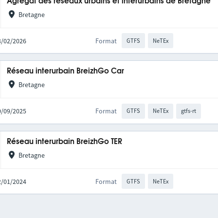
Agrégat des réseaux urbains et interurbains de Bretagne
Bretagne
03/02/2026
Format
GTFS
NeTEx
Réseau interurbain BreizhGo Car
Bretagne
30/09/2025
Format
GTFS
NeTEx
gtfs-rt
Réseau interurbain BreizhGo TER
Bretagne
22/01/2024
Format
GTFS
NeTEx