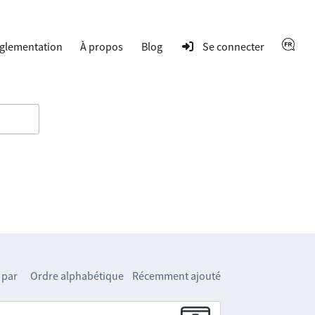
glementation
À propos
Blog
Se connecter
 par
Ordre alphabétique
Récemment ajouté