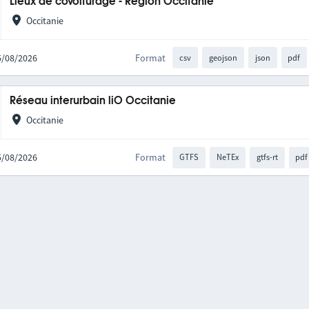
Lieux de covoiturage - Région Occitanie
Occitanie
05/08/2026
Format
csv
geojson
json
pdf
Réseau interurbain liO Occitanie
Occitanie
05/08/2026
Format
GTFS
NeTEx
gtfs-rt
pdf