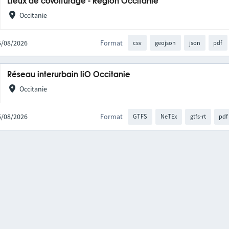
Lieux de covoiturage - Région Occitanie
Occitanie
05/08/2026
Format
csv
geojson
json
pdf
Réseau interurbain liO Occitanie
Occitanie
05/08/2026
Format
GTFS
NeTEx
gtfs-rt
pdf