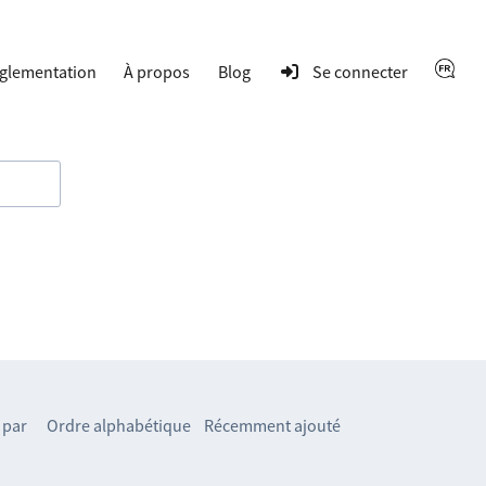
glementation
À propos
Blog
Se connecter
 par
Ordre alphabétique
Récemment ajouté