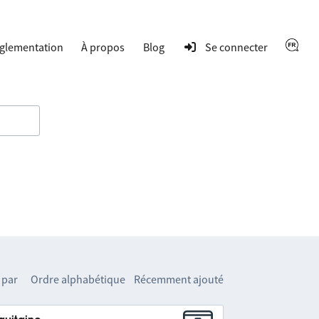
glementation
À propos
Blog
Se connecter
 par
Ordre alphabétique
Récemment ajouté