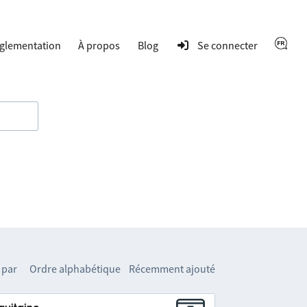
glementation
À propos
Blog
Se connecter
 par
Ordre alphabétique
Récemment ajouté