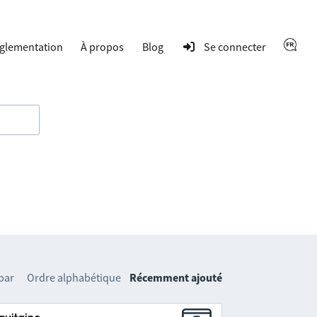
glementation
À propos
Blog
Se connecter
 par
Ordre alphabétique
Récemment ajouté